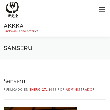
Saltar
al
Menú
contenido
AKKKA
Jundokan Latino América
HISTORIA
DOJOS
INSTRUCTORES
FOTOS
SANSERU
REVISTA SHIN
PROGRAMA DE EXÁMEN
Sanseru
PUBLICADO EN
ENERO 27, 2019
POR
ADMINISTRADOR