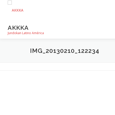
Saltar
al
contenido
AKKKA
Jundokan Latino América
IMG_20130210_122234