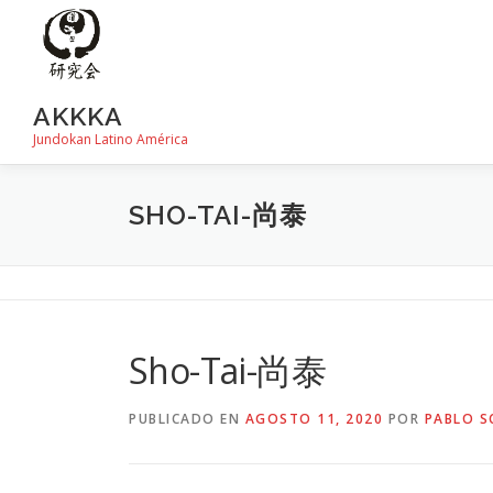
Saltar
al
contenido
AKKKA
Jundokan Latino América
SHO-TAI-尚泰
Sho-Tai-尚泰
PUBLICADO EN
AGOSTO 11, 2020
POR
PABLO S