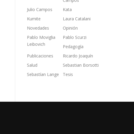
Campos
Julio Campos
Kata
Kumite
Laura Catalani
Novedades
Opinión
Pablo Moviglia
Pablo Scurzi
Leibovich
Pedagogía
Publicaciones
Ricardo Joaquín
Salud
Sebastian Borsotti
Sebastían Lange
Tesis