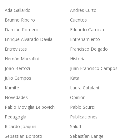
Ada Gallardo
Andrés Curto
Brunno Ribeiro
Cuentos
Damián Romero
Eduardo Carroza
Enrique Alvarado Davila
Entrenamiento
Entrevistas
Francisco Delgado
Hernán Marrafini
Historia
João Bertozi
Juan Francisco Campos
Julio Campos
Kata
Kumite
Laura Catalani
Novedades
Opinión
Pablo Moviglia Leibovich
Pablo Scurzi
Pedagogía
Publicaciones
Ricardo Joaquín
Salud
Sebastian Borsotti
Sebastían Lange