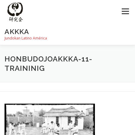
Saltar
al
Menú
contenido
AKKKA
Jundokan Latino América
HISTORIA
DOJOS
INSTRUCTORES
FOTOS
HONBUDOJOAKKKA-11-
TRAININIG
REVISTA SHIN
PROGRAMA DE EXÁMEN