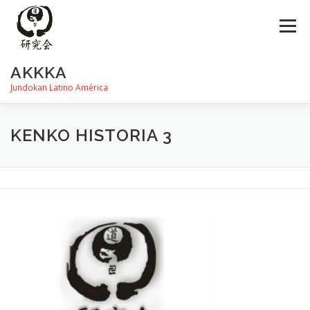
Saltar
al
Menú
contenido
AKKKA
Jundokan Latino América
HISTORIA
DOJOS
INSTRUCTORES
FOTOS
KENKO HISTORIA 3
REVISTA SHIN
PROGRAMA DE EXÁMEN