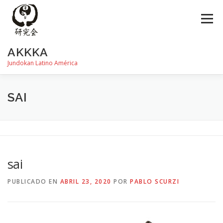
Saltar
al
Menú
contenido
AKKKA
Jundokan Latino América
HISTORIA
DOJOS
INSTRUCTORES
FOTOS
SAI
REVISTA SHIN
PROGRAMA DE EXÁMEN
sai
PUBLICADO EN
ABRIL 23, 2020
POR
PABLO SCURZI