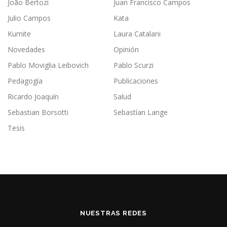
João Bertozi
Juan Francisco Campos
Julio Campos
Kata
Kumite
Laura Catalani
Novedades
Opinión
Pablo Moviglia Leibovich
Pablo Scurzi
Pedagogía
Publicaciones
Ricardo Joaquín
Salud
Sebastian Borsotti
Sebastían Lange
Tesis
NUESTRAS REDES