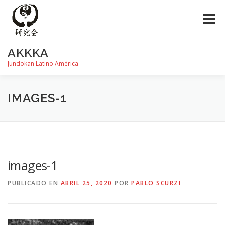
Saltar
al
Menú
contenido
AKKKA
Jundokan Latino América
HISTORIA
DOJOS
INSTRUCTORES
FOTOS
IMAGES-1
REVISTA SHIN
PROGRAMA DE EXÁMEN
images-1
PUBLICADO EN
ABRIL 25, 2020
POR
PABLO SCURZI