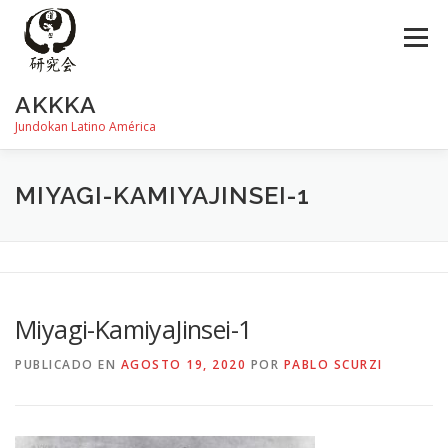
Saltar
al
Menú
contenido
AKKKA
Jundokan Latino América
HISTORIA
DOJOS
INSTRUCTORES
FOTOS
MIYAGI-KAMIYAJINSEI-1
REVISTA SHIN
PROGRAMA DE EXÁMEN
Miyagi-KamiyaJinsei-1
PUBLICADO EN
AGOSTO 19, 2020
POR
PABLO SCURZI