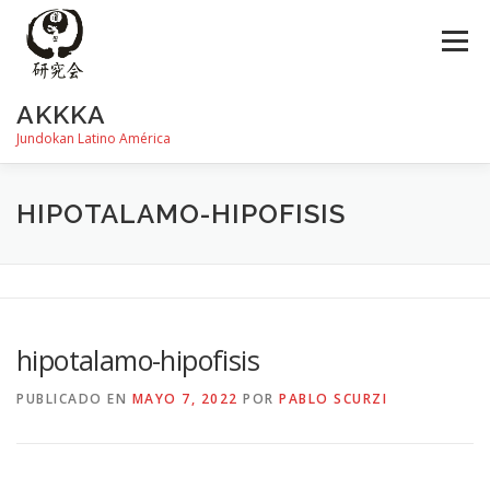
Saltar
al
Menú
contenido
AKKKA
Jundokan Latino América
HISTORIA
DOJOS
INSTRUCTORES
FOTOS
HIPOTALAMO-HIPOFISIS
REVISTA SHIN
PROGRAMA DE EXÁMEN
hipotalamo-hipofisis
PUBLICADO EN
MAYO 7, 2022
POR
PABLO SCURZI