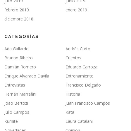
julio 2019
junio 2019
febrero 2019
enero 2019
diciembre 2018
CATEGORÍAS
Ada Gallardo
Andrés Curto
Brunno Ribeiro
Cuentos
Damián Romero
Eduardo Carroza
Enrique Alvarado Davila
Entrenamiento
Entrevistas
Francisco Delgado
Hernán Marrafini
Historia
João Bertozi
Juan Francisco Campos
Julio Campos
Kata
Kumite
Laura Catalani
Novedades
Opinión