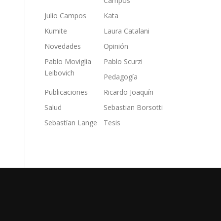
Campos
Julio Campos
Kata
Kumite
Laura Catalani
Novedades
Opinión
Pablo Moviglia
Pablo Scurzi
Leibovich
Pedagogía
Publicaciones
Ricardo Joaquín
Salud
Sebastian Borsotti
Sebastían Lange
Tesis