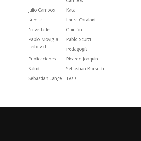
Campos
Julio Campos
Kata
Kumite
Laura Catalani
Novedades
Opinión
Pablo Moviglia
Pablo Scurzi
Leibovich
Pedagogía
Publicaciones
Ricardo Joaquín
Salud
Sebastian Borsotti
Sebastían Lange
Tesis