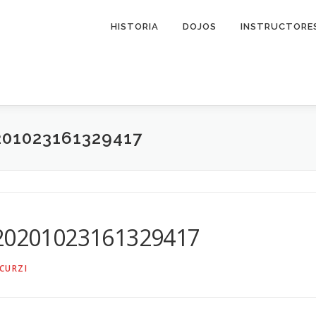
HISTORIA
DOJOS
INSTRUCTORE
201023161329417
_20201023161329417
CURZI