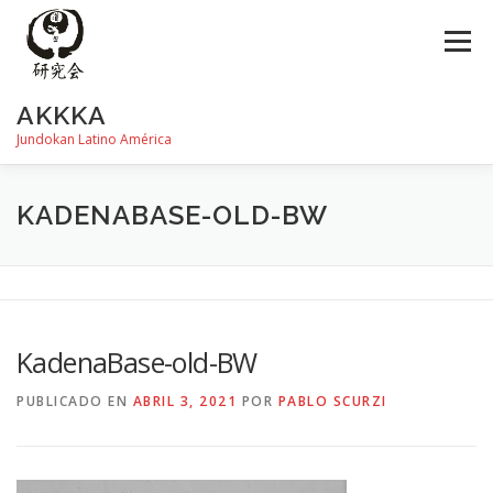
Saltar
al
Menú
contenido
AKKKA
Jundokan Latino América
HISTORIA
DOJOS
INSTRUCTORES
FOTOS
KADENABASE-OLD-BW
REVISTA SHIN
PROGRAMA DE EXÁMEN
KadenaBase-old-BW
PUBLICADO EN
ABRIL 3, 2021
POR
PABLO SCURZI