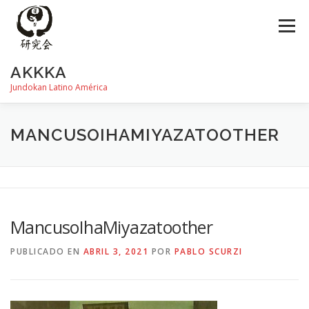
Saltar
al
Menú
contenido
AKKKA
Jundokan Latino América
HISTORIA
DOJOS
INSTRUCTORES
FOTOS
MANCUSOIHAMIYAZATOOTHER
REVISTA SHIN
PROGRAMA DE EXÁMEN
MancusoIhaMiyazatoother
PUBLICADO EN
ABRIL 3, 2021
POR
PABLO SCURZI