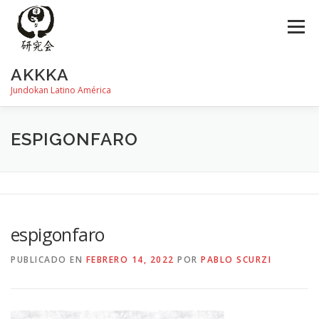
Saltar
al
Menú
contenido
AKKKA
Jundokan Latino América
HISTORIA
DOJOS
INSTRUCTORES
FOTOS
ESPIGONFARO
REVISTA SHIN
PROGRAMA DE EXÁMEN
espigonfaro
PUBLICADO EN
FEBRERO 14, 2022
POR
PABLO SCURZI