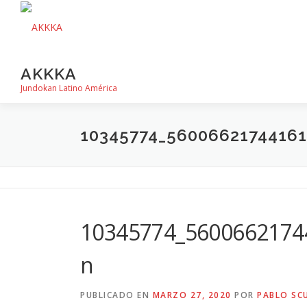
Saltar
al
contenido
AKKKA
Jundokan Latino América
10345774_5600662174416
10345774_5600662174
n
PUBLICADO EN
MARZO 27, 2020
POR
PABLO SC