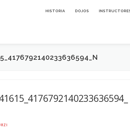
HISTORIA
DOJOS
INSTRUCTORE
15_4176792140233636594_N
41615_4176792140233636594_
URZI