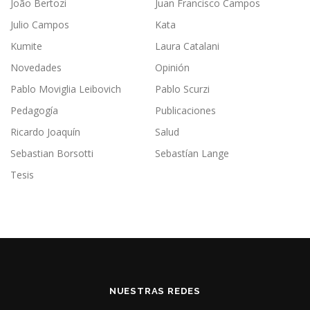
João Bertozi
Juan Francisco Campos
Julio Campos
Kata
Kumite
Laura Catalani
Novedades
Opinión
Pablo Moviglia Leibovich
Pablo Scurzi
Pedagogía
Publicaciones
Ricardo Joaquín
Salud
Sebastian Borsotti
Sebastían Lange
Tesis
NUESTRAS REDES