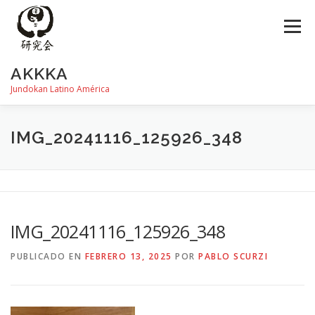
Saltar
al
Menú
contenido
AKKKA
Jundokan Latino América
HISTORIA
DOJOS
INSTRUCTORES
FOTOS
IMG_20241116_125926_348
REVISTA SHIN
PROGRAMA DE EXÁMEN
IMG_20241116_125926_348
PUBLICADO EN
FEBRERO 13, 2025
POR
PABLO SCURZI