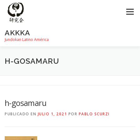
Saltar
al
Menú
contenido
AKKKA
Jundokan Latino América
HISTORIA
DOJOS
INSTRUCTORES
FOTOS
H-GOSAMARU
REVISTA SHIN
PROGRAMA DE EXÁMEN
h-gosamaru
PUBLICADO EN
JULIO 1, 2021
POR
PABLO SCURZI