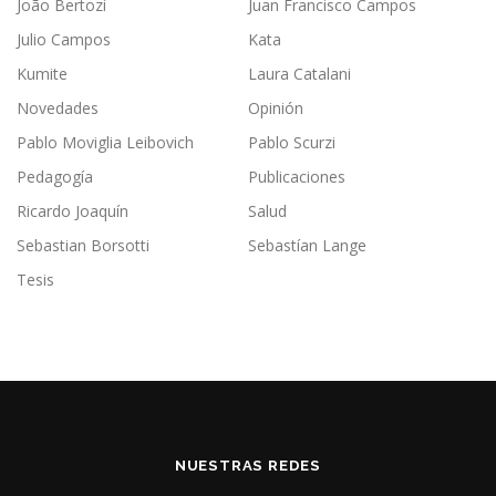
João Bertozi
Juan Francisco Campos
Julio Campos
Kata
Kumite
Laura Catalani
Novedades
Opinión
Pablo Moviglia Leibovich
Pablo Scurzi
Pedagogía
Publicaciones
Ricardo Joaquín
Salud
Sebastian Borsotti
Sebastían Lange
Tesis
NUESTRAS REDES