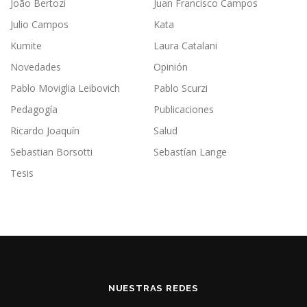
João Bertozi
Juan Francisco Campos
Julio Campos
Kata
Kumite
Laura Catalani
Novedades
Opinión
Pablo Moviglia Leibovich
Pablo Scurzi
Pedagogía
Publicaciones
Ricardo Joaquín
Salud
Sebastian Borsotti
Sebastían Lange
Tesis
NUESTRAS REDES