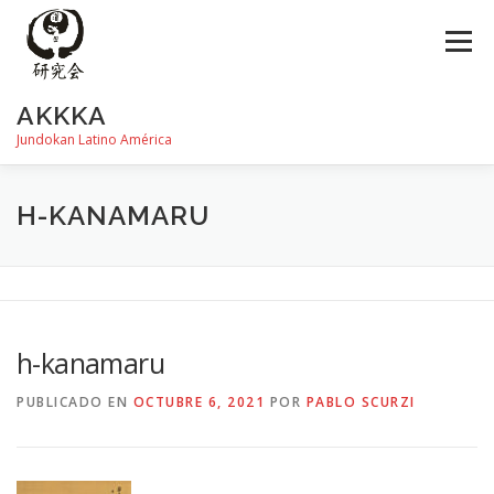
Saltar
al
Menú
contenido
AKKKA
Jundokan Latino América
HISTORIA
DOJOS
INSTRUCTORES
FOTOS
H-KANAMARU
REVISTA SHIN
PROGRAMA DE EXÁMEN
h-kanamaru
PUBLICADO EN
OCTUBRE 6, 2021
POR
PABLO SCURZI