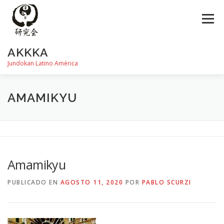
Saltar
al
Menú
contenido
AKKKA
Jundokan Latino América
HISTORIA
DOJOS
INSTRUCTORES
FOTOS
AMAMIKYU
REVISTA SHIN
PROGRAMA DE EXÁMEN
Amamikyu
PUBLICADO EN
AGOSTO 11, 2020
POR
PABLO SCURZI