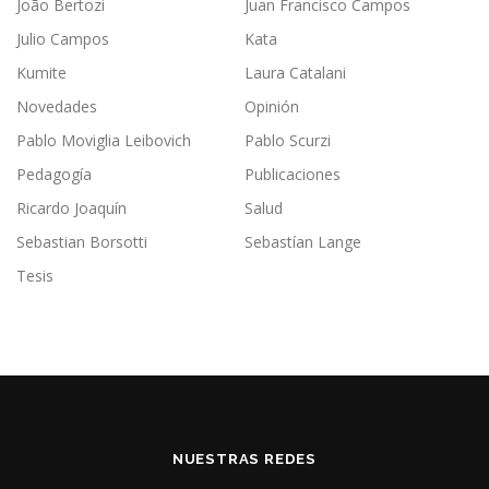
João Bertozi
Juan Francisco Campos
Julio Campos
Kata
Kumite
Laura Catalani
Novedades
Opinión
Pablo Moviglia Leibovich
Pablo Scurzi
Pedagogía
Publicaciones
Ricardo Joaquín
Salud
Sebastian Borsotti
Sebastían Lange
Tesis
NUESTRAS REDES