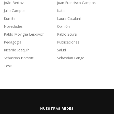
João Bertozi
Juan Francisco Campos
Julio Campos
Kata
Kumite
Laura Catalani
Novedades
Opinión
Pablo Moviglia Leibovich
Pablo Scurzi
Pedagogía
Publicaciones
Ricardo Joaquín
Salud
Sebastian Borsotti
Sebastían Lange
Tesis
NUESTRAS REDES