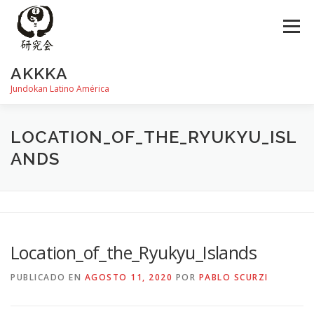
Saltar
al
Menú
contenido
AKKKA
Jundokan Latino América
HISTORIA
DOJOS
INSTRUCTORES
FOTOS
LOCATION_OF_THE_RYUKYU_ISL
ANDS
REVISTA SHIN
PROGRAMA DE EXÁMEN
Location_of_the_Ryukyu_Islands
PUBLICADO EN
AGOSTO 11, 2020
POR
PABLO SCURZI