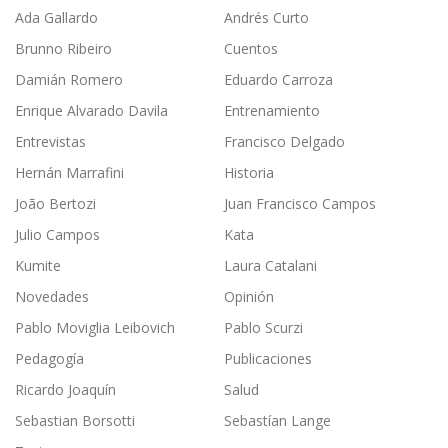
Ada Gallardo
Andrés Curto
Brunno Ribeiro
Cuentos
Damián Romero
Eduardo Carroza
Enrique Alvarado Davila
Entrenamiento
Entrevistas
Francisco Delgado
Hernán Marrafini
Historia
João Bertozi
Juan Francisco Campos
Julio Campos
Kata
Kumite
Laura Catalani
Novedades
Opinión
Pablo Moviglia Leibovich
Pablo Scurzi
Pedagogía
Publicaciones
Ricardo Joaquín
Salud
Sebastian Borsotti
Sebastían Lange