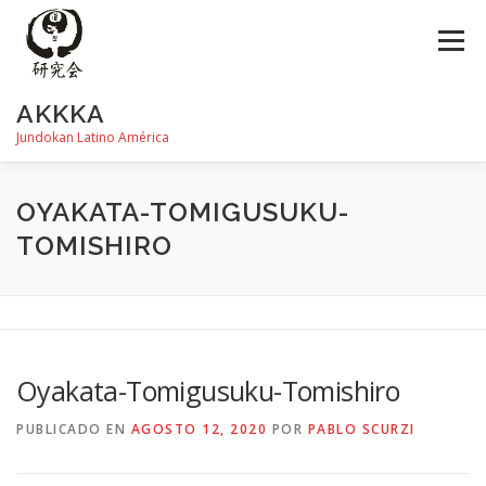
Saltar
al
Menú
contenido
AKKKA
Jundokan Latino América
HISTORIA
DOJOS
INSTRUCTORES
FOTOS
OYAKATA-TOMIGUSUKU-
TOMISHIRO
REVISTA SHIN
PROGRAMA DE EXÁMEN
Oyakata-Tomigusuku-Tomishiro
PUBLICADO EN
AGOSTO 12, 2020
POR
PABLO SCURZI