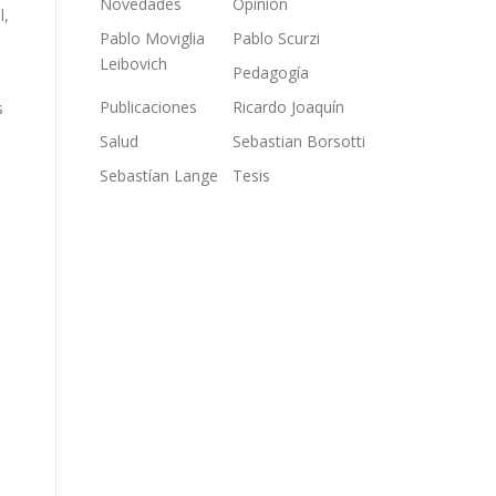
Novedades
Opinión
l,
Pablo Moviglia
Pablo Scurzi
Leibovich
Pedagogía
Publicaciones
Ricardo Joaquín
s
Salud
Sebastian Borsotti
Sebastían Lange
Tesis