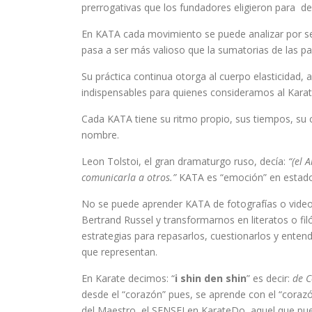
prerrogativas que los fundadores eligieron para defi
En KATA cada movimiento se puede analizar por sepa
pasa a ser más valioso que la sumatorias de las pa
Su práctica continua otorga al cuerpo elasticidad,
indispensables para quienes consideramos al Kara
Cada KATA tiene su ritmo propio, sus tiempos, su c
nombre.
Leon Tolstoi, el gran dramaturgo ruso, decía:
“(el 
comunicarla a otros.”
KATA es “emoción” en estado 
No se puede aprender KATA de fotografías o vide
Bertrand Russel y transformarnos en literatos o 
estrategias para repasarlos, cuestionarlos y ente
que representan.
En Karate decimos: “
i shin den shin
” es decir:
de C
desde el “corazón” pues, se aprende con el “corazón”
del Maestro, el SENSEI en KarateDo, aquel que pue