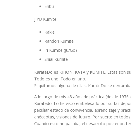
Enbu
JIYU Kumite
Kakie
Randori Kumite
Iri Kumite (Ju/Go)
Shiai Kumite
KarateDo es KIHON, KATA y KUMITE. Estas son sus p
Todo es uno. Todo en uno.
Si quitamos alguna de ellas, KarateDo se derrumba
A lo largo de mis 43 años de práctica (desde 1976 
Karatedo. Lo he visto embelesado por su faz deport
peculiar estado de convivencia, aprendizaje y prá
anécdotas, visiones de futuro. Por suerte en todo
Cuando esto no pasaba, el desarrollo posterior, te