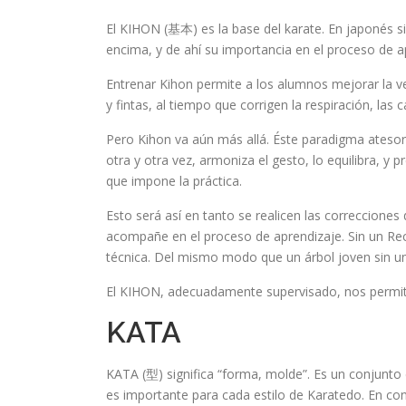
El KIHON (基本) es la base del karate. En japonés si
encima, y de ahí su importancia en el proceso de 
Entrenar Kihon permite a los alumnos mejorar la v
y fintas, al tiempo que corrigen la respiración, las 
Pero Kihon va aún más allá. Éste paradigma atesora 
otra y otra vez, armoniza el gesto, lo equilibra, y
que impone la práctica.
Esto será así en tanto se realicen las correccione
acompañe en el proceso de aprendizaje. Sin un Rec
técnica. Del mismo modo que un árbol joven sin u
El KIHON, adecuadamente supervisado, nos permite
KATA
KATA (型) significa “forma, molde”. Es un conjunto d
es importante para cada estilo de Karatedo. En co