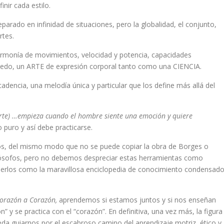
nir cada estilo.
rado en infinidad de situaciones, pero la globalidad, el conjunto,
rtes.
 armonía de movimientos, velocidad y potencia, capacidades
tedo, un ARTE de expresión corporal tanto como una CIENCIA.
adencia, una melodía única y particular que los define más allá del
Arte) …empieza cuando el hombre siente una emoción y quiere
puro y así debe practicarse.
os, del mismo modo que no se puede copiar la obra de Borges o
filósofos, pero no debemos despreciar estas herramientas como
nderlos como la maravillosa enciclopedia de conocimiento condensad
orazón a Corazón,
aprendemos si estamos juntos y si nos enseñan
 y se practica con el “corazón”. En definitiva, una vez más, la figura
da guiarnos por el escabroso camino del aprendizaje motriz, ético y