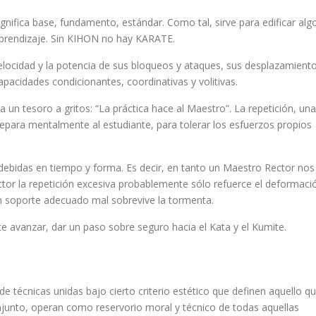
gnifica base, fundamento, estándar. Como tal, sirve para edificar alg
aprendizaje. Sin KIHON no hay KARATE.
elocidad y la potencia de sus bloqueos y ataques, sus desplazamient
capacidades condicionantes, coordinativas y volitivas.
un tesoro a gritos: “La práctica hace al Maestro”. La repetición, una
 prepara mentalmente al estudiante, para tolerar los esfuerzos propios
s debidas en tiempo y forma. Es decir, en tanto un Maestro Rector nos
tor la repetición excesiva probablemente sólo refuerce el deformaci
n soporte adecuado mal sobrevive la tormenta.
 avanzar, dar un paso sobre seguro hacia el Kata y el Kumite.
e técnicas unidas bajo cierto criterio estético que definen aquello q
njunto, operan como reservorio moral y técnico de todas aquellas