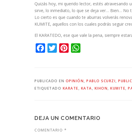
Quizás hoy, mi querido lector, estés atravesando un
sirve, lo inmediato, lo que se deja ver… Bien… No 
Lo cierto es que cuando te aburras volverás renov
KUMITE, aquellos con los cuales podrás seguir creci
El KARATEDO, ese que vale la pena, siempre estará a
Facebook
Twitter
Pinterest
WhatsApp
PUBLICADO EN
OPINIÓN
,
PABLO SCURZI
,
PUBLI
ETIQUETADO
KARATE
,
KATA
,
KIHON
,
KUMITE
,
P
DEJA UN COMENTARIO
COMENTARIO
*