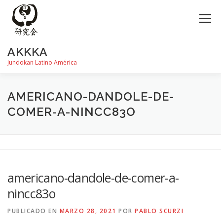
Saltar
al
Menú
contenido
AKKKA
Jundokan Latino América
HISTORIA
DOJOS
INSTRUCTORES
FOTOS
AMERICANO-DANDOLE-DE-
COMER-A-NINCC83O
REVISTA SHIN
PROGRAMA DE EXÁMEN
americano-dandole-de-comer-a-
nincc83o
PUBLICADO EN
MARZO 28, 2021
POR
PABLO SCURZI