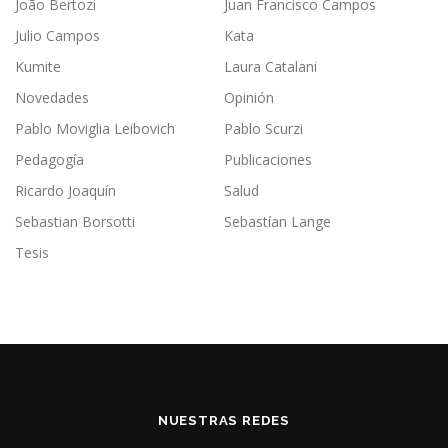
João Bertozi
Juan Francisco Campos
Julio Campos
Kata
Kumite
Laura Catalani
Novedades
Opinión
Pablo Moviglia Leibovich
Pablo Scurzi
Pedagogía
Publicaciones
Ricardo Joaquín
Salud
Sebastian Borsotti
Sebastían Lange
Tesis
NUESTRAS REDES