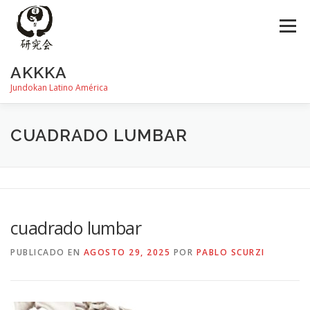
Saltar
al
Menú
contenido
AKKKA
Jundokan Latino América
HISTORIA
DOJOS
INSTRUCTORES
FOTOS
CUADRADO LUMBAR
REVISTA SHIN
PROGRAMA DE EXÁMEN
cuadrado lumbar
PUBLICADO EN
AGOSTO 29, 2025
POR
PABLO SCURZI