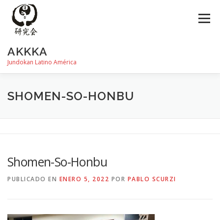
Saltar
al
Menú
contenido
AKKKA
Jundokan Latino América
HISTORIA
DOJOS
INSTRUCTORES
FOTOS
SHOMEN-SO-HONBU
REVISTA SHIN
PROGRAMA DE EXÁMEN
Shomen-So-Honbu
PUBLICADO EN
ENERO 5, 2022
POR
PABLO SCURZI