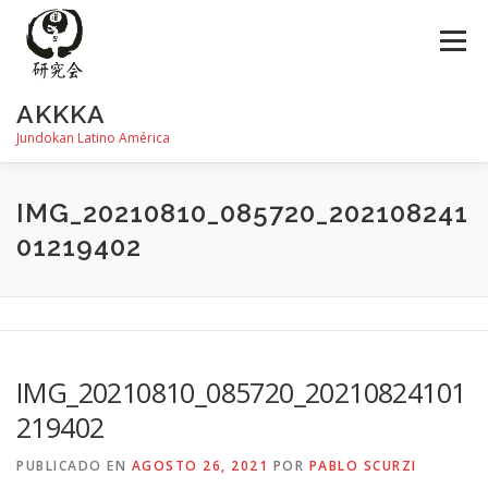
Saltar
al
Menú
contenido
AKKKA
Jundokan Latino América
HISTORIA
DOJOS
INSTRUCTORES
FOTOS
IMG_20210810_085720_202108241
01219402
REVISTA SHIN
PROGRAMA DE EXÁMEN
IMG_20210810_085720_20210824101
219402
PUBLICADO EN
AGOSTO 26, 2021
POR
PABLO SCURZI