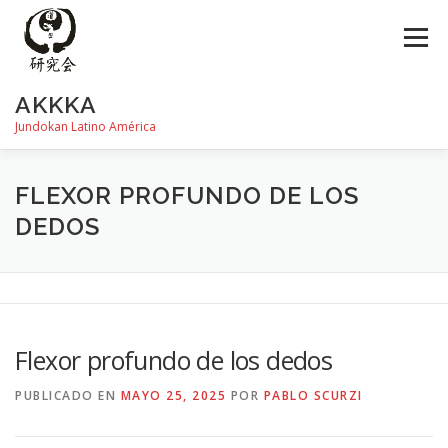
Saltar
al
Menú
contenido
AKKKA
Jundokan Latino América
HISTORIA
DOJOS
INSTRUCTORES
FOTOS
FLEXOR PROFUNDO DE LOS
DEDOS
REVISTA SHIN
PROGRAMA DE EXÁMEN
Flexor profundo de los dedos
PUBLICADO EN
MAYO 25, 2025
POR
PABLO SCURZI