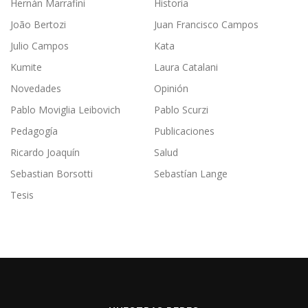
Hernán Marrafini
Historia
João Bertozi
Juan Francisco Campos
Julio Campos
Kata
Kumite
Laura Catalani
Novedades
Opinión
Pablo Moviglia Leibovich
Pablo Scurzi
Pedagogía
Publicaciones
Ricardo Joaquín
Salud
Sebastian Borsotti
Sebastían Lange
Tesis