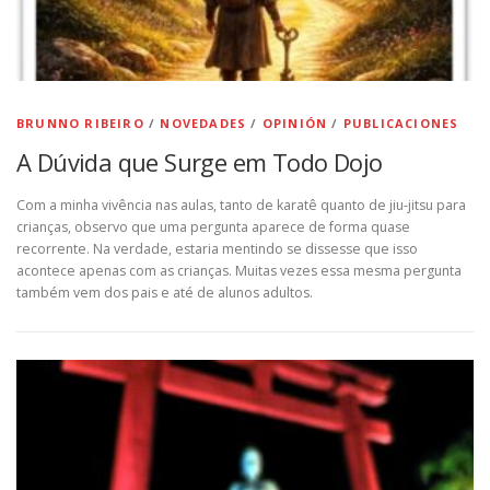
BRUNNO RIBEIRO
/
NOVEDADES
/
OPINIÓN
/
PUBLICACIONES
A Dúvida que Surge em Todo Dojo
Com a minha vivência nas aulas, tanto de karatê quanto de jiu-jitsu para
crianças, observo que uma pergunta aparece de forma quase
recorrente. Na verdade, estaria mentindo se dissesse que isso
acontece apenas com as crianças. Muitas vezes essa mesma pergunta
também vem dos pais e até de alunos adultos.