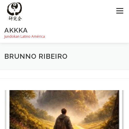
Saltar
al
Menú
contenido
AKKKA
Jundokan Latino América
HISTORIA
DOJOS
INSTRUCTORES
FOTOS
BRUNNO RIBEIRO
REVISTA SHIN
PROGRAMA DE EXÁMEN