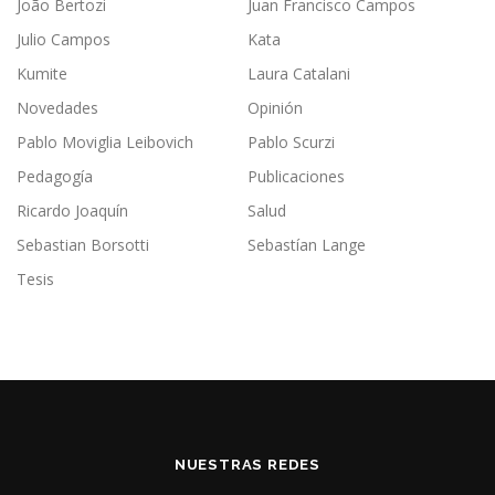
João Bertozi
Juan Francisco Campos
Julio Campos
Kata
Kumite
Laura Catalani
Novedades
Opinión
Pablo Moviglia Leibovich
Pablo Scurzi
Pedagogía
Publicaciones
Ricardo Joaquín
Salud
Sebastian Borsotti
Sebastían Lange
Tesis
NUESTRAS REDES