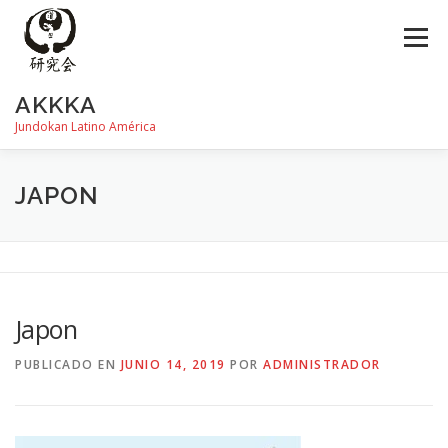
Saltar
al
Menú
contenido
AKKKA
Jundokan Latino América
HISTORIA
DOJOS
INSTRUCTORES
FOTOS
JAPON
REVISTA SHIN
PROGRAMA DE EXÁMEN
Japon
PUBLICADO EN
JUNIO 14, 2019
POR
ADMINISTRADOR