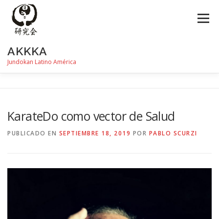
Saltar
al
Menú
contenido
AKKKA
Jundokan Latino América
HISTORIA
DOJOS
INSTRUCTORES
FOTOS
KarateDo como vector de Salud
REVISTA SHIN
PROGRAMA DE EXÁMEN
PUBLICADO EN
SEPTIEMBRE 18, 2019
POR
PABLO SCURZI