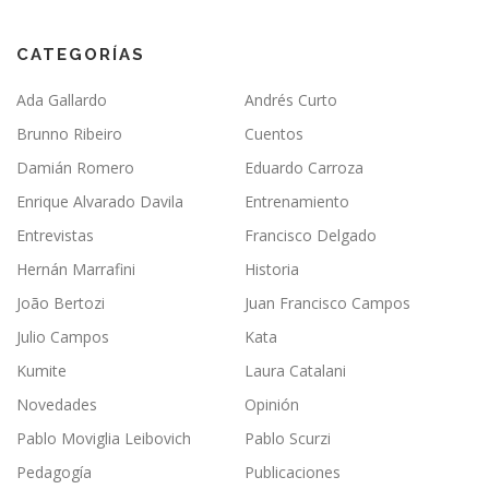
CATEGORÍAS
Ada Gallardo
Andrés Curto
Brunno Ribeiro
Cuentos
Damián Romero
Eduardo Carroza
Enrique Alvarado Davila
Entrenamiento
Entrevistas
Francisco Delgado
Hernán Marrafini
Historia
João Bertozi
Juan Francisco Campos
Julio Campos
Kata
Kumite
Laura Catalani
Novedades
Opinión
Pablo Moviglia Leibovich
Pablo Scurzi
Pedagogía
Publicaciones