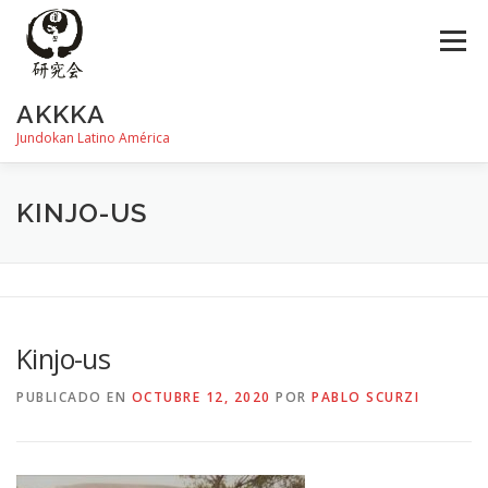
Saltar
al
Menú
contenido
AKKKA
Jundokan Latino América
HISTORIA
DOJOS
INSTRUCTORES
FOTOS
KINJO-US
REVISTA SHIN
PROGRAMA DE EXÁMEN
Kinjo-us
PUBLICADO EN
OCTUBRE 12, 2020
POR
PABLO SCURZI