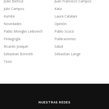
João Bertozi
Juan Francisco Campos
Julio Campos
Kata
Kumite
Laura Catalani
Novedades
Opinión
Pablo Moviglia Leibovich
Pablo Scurzi
Pedagogía
Publicaciones
Ricardo Joaquín
Salud
Sebastian Borsotti
Sebastían Lange
Tesis
NUESTRAS REDES